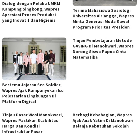
Dialog dengan Pelaku UMKM
Kampung Singkong, Wapres
Terima Mahasiswa Sosiologi
Apresiasi Proses Produksi
Universitas Airlangga, Wapres
yang Inovatif dan Higienis
Minta Generasi Muda Kawal
Program Prioritas Presiden
Tinjau Pembelajaran Metode
GASING Di Manokwari, Wapres
Dorong Siswa Papua Cinta
Matematika
Bertemu Jajaran Sea Soldier,
Wapres Ajak Kampanyekan Isu
Pelestarian Lingkungan Di
Platform Digital
Tinjau Pasar Wosi Manokwari,
Berbagi Kebahagian, Wapres
Wapres Pastikan Stabilitas
Ajak Anak Yatim Di Manokwari
Harga Dan Kondisi
Belanja Kebutuhan Sekolah
Infrastruktur Pasar