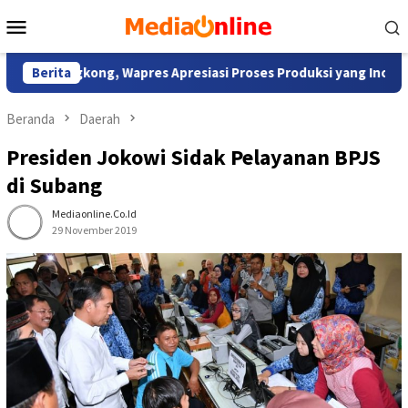
Loncat
Menu
ke
Mobile
konten
Singkong, Wapres Apresiasi Proses Produksi yang Inovatif dan 
Berita
Beranda
Daerah
Presiden Jokowi Sidak Pelayanan BPJS
di Subang
Mediaonline.co.id
29 November 2019