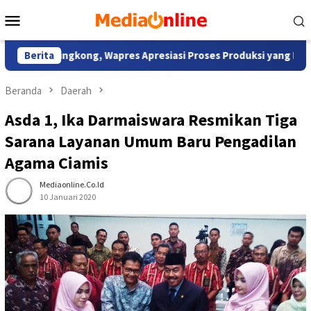
Loncat
Menu
ke
Mobile
konten
g Singkong, Wapres Apresiasi Proses Produksi yang Inovatif da
Berita
Beranda
Daerah
Asda 1, Ika Darmaiswara Resmikan Tiga
Sarana Layanan Umum Baru Pengadilan
Agama Ciamis
Mediaonline.co.id
10 Januari 2020