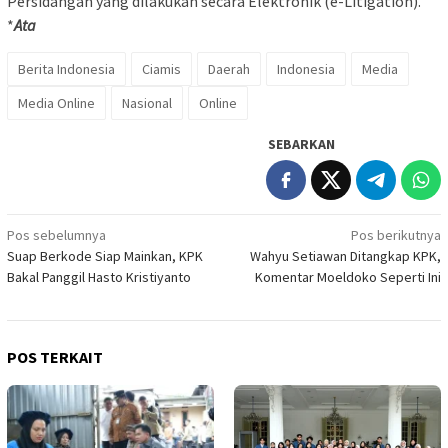
Persidangan yang dilakukan secara Elektronik (e-Litigation).
*
Ata
Berita Indonesia
Ciamis
Daerah
Indonesia
Media
Media Online
Nasional
Online
SEBARKAN
Navigasi
Pos sebelumnya
Pos berikutnya
Suap Berkode Siap Mainkan, KPK
Wahyu Setiawan Ditangkap KPK,
pos
Bakal Panggil Hasto Kristiyanto
Komentar Moeldoko Seperti Ini
POS TERKAIT