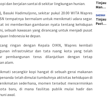
Tinjau
i dan berjalan santai di sekitar lingkungan hunian.
Man…
, Basuki Hadimuljono, sekitar pukul 20.00 WITA Wapres
DAERAH
 ASN tempatnya bermalam untuk menikmati udara segar.
Tinjau
Past…
pat ini memberikan gambaran nyata tentang kehidupan
ini, sebuah kawasan yang dirancang untuk menjadi pusat
juan Indonesia ke depan.
cang ringan dengan Kepala OIKN, Wapres kembali
nan infrastruktur dan tata ruang kota yang telah
ar pembangunan terus dilanjutkan dengan tetap
an alam.
kmati secangkir kopi hangat di sebuah gerai makanan
 penanda telah dimulai tumbuhnya aktivitas kehidupan di
l kenikmatan sederhana, momen tersebut mencerminkan
kota baru, di mana fasilitas publik mulai hadir dan
uni awal.