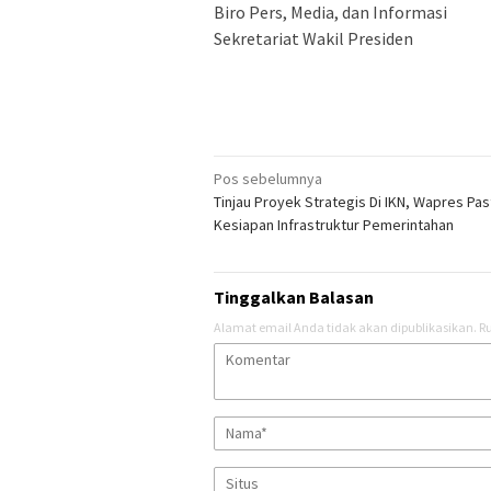
Biro Pers, Media, dan Informasi
Sekretariat Wakil Presiden
Navigasi
Pos sebelumnya
Tinjau Proyek Strategis Di IKN, Wapres Pas
pos
Kesiapan Infrastruktur Pemerintahan
Tinggalkan Balasan
Alamat email Anda tidak akan dipublikasikan.
Ru