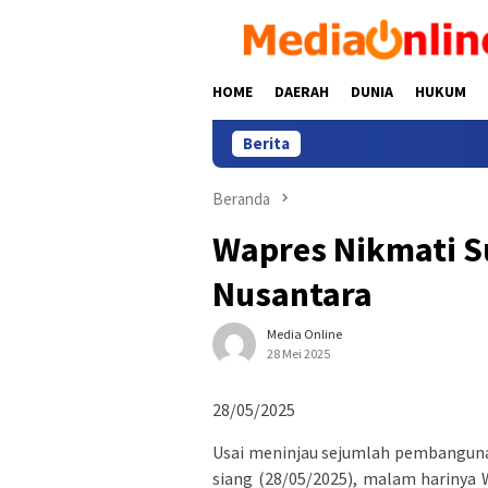
Loncat
ke
konten
HOME
DAERAH
DUNIA
HUKUM
Berita
Beranda
Wapres Nikmati S
Nusantara
Media Online
28 Mei 2025
28/05/2025
Usai meninjau sejumlah pembangunan
siang (28/05/2025), malam harinya