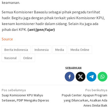
keamanan.
Semua Komisioner Bawaslu sebagai pihak pengadu terlihat
hadir. Begitu juga dengan pihak terkait yakni Komisioner KPU,
keenam komisioner hadir dalam sidang. Selain itu juga ada
pihak dari KPK.
(ant/jpnn/fajar)
Source
Berita Indonesia
Indonesia
Media
Media Online
Nasional
Online
SEBARKAN
Navigasi
Pos sebelumnya
Pos berikutnya
Suap Komisioner KPU Wahyu
Populi Center: Apapun Program
pos
Setiawan, PDIP Mengaku Diperas
yang Diluncurkan, Asalkan Ada
Anies Dinilai Baik