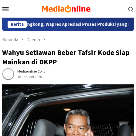
Loncat
Menu
ke
Mobile
konten
g Singkong, Wapres Apresiasi Proses Produksi yang Inovatif da
Berita
Beranda
Daerah
Wahyu Setiawan Beber Tafsir Kode Siap
Mainkan di DKPP
Mediaonline.co.id
16 Januari 2020