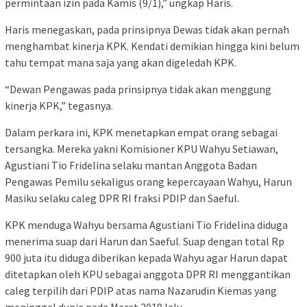
permintaan izin pada Kamis (9/1),” ungkap Haris.
Haris menegaskan, pada prinsipnya Dewas tidak akan pernah
menghambat kinerja KPK. Kendati demikian hingga kini belum
tahu tempat mana saja yang akan digeledah KPK.
“Dewan Pengawas pada prinsipnya tidak akan menggung
kinerja KPK,” tegasnya.
Dalam perkara ini, KPK menetapkan empat orang sebagai
tersangka. Mereka yakni Komisioner KPU Wahyu Setiawan,
Agustiani Tio Fridelina selaku mantan Anggota Badan
Pengawas Pemilu sekaligus orang kepercayaan Wahyu, Harun
Masiku selaku caleg DPR RI fraksi PDIP dan Saeful.
KPK menduga Wahyu bersama Agustiani Tio Fridelina diduga
menerima suap dari Harun dan Saeful. Suap dengan total Rp
900 juta itu diduga diberikan kepada Wahyu agar Harun dapat
ditetapkan oleh KPU sebagai anggota DPR RI menggantikan
caleg terpilih dari PDIP atas nama Nazarudin Kiemas yang
meninggal dunia pada Maret 2019 lalu.