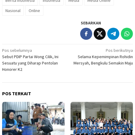
Berita Indonesia
Indonesia
Media
Media Online
Nasional
Online
SEBARKAN
Navigasi
Pos sebelumnya
Pos berikutnya
Sebut PDIP Partai Wong Cilik, Ini
Selama Kepemimpinan Rohidin
pos
Sesuatu yang Diharap Pentolan
Mersyah, Bengkulu Semakin Maju
Honorer K2
POS TERKAIT