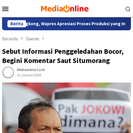
Loncat
Menu
ke
Mobile
konten
Singkong, Wapres Apresiasi Proses Produksi yang Inovatif dan H
Berita
Beranda
Daerah
Sebut Informasi Penggeledahan Bocor,
Begini Komentar Saut Situmorang
Mediaonline.co.id
12 Januari 2020