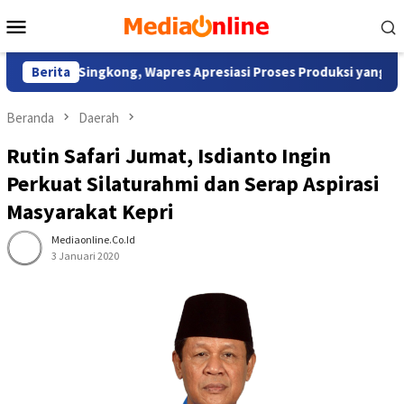
Loncat
Menu
ke
Mobile
konten
ung Singkong, Wapres Apresiasi Proses Produksi yang Inovatif 
Berita
Beranda
Daerah
Rutin Safari Jumat, Isdianto Ingin
Perkuat Silaturahmi dan Serap Aspirasi
Masyarakat Kepri
Mediaonline.co.id
3 Januari 2020