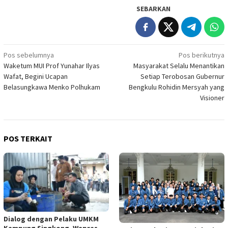
SEBARKAN
Navigasi
Pos sebelumnya
Pos berikutnya
Waketum MUI Prof Yunahar Ilyas
Masyarakat Selalu Menantikan
pos
Wafat, Begini Ucapan
Setiap Terobosan Gubernur
Belasungkawa Menko Polhukam
Bengkulu Rohidin Mersyah yang
Visioner
POS TERKAIT
Dialog dengan Pelaku UMKM
Kampung Singkong, Wapres