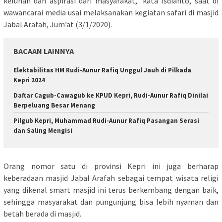
keluhan dan aspirasi dari masyarakat,” kata Isdianto, saat di
wawancarai media usai melaksanakan kegiatan safari di masjid
Jabal Arafah, Jum’at (3/1/2020).
BACAAN LAINNYA
Elektabilitas HM Rudi-Aunur Rafiq Unggul Jauh di Pilkada
Kepri 2024
Daftar Cagub-Cawagub ke KPUD Kepri, Rudi-Aunur Rafiq Dinilai
Berpeluang Besar Menang
Pilgub Kepri, Muhammad Rudi-Aunur Rafiq Pasangan Serasi
dan Saling Mengisi
Orang nomor satu di provinsi Kepri ini juga berharap
keberadaan masjid Jabal Arafah sebagai tempat wisata religi
yang dikenal smart masjid ini terus berkembang dengan baik,
sehingga masyarakat dan pungunjung bisa lebih nyaman dan
betah berada di masjid.