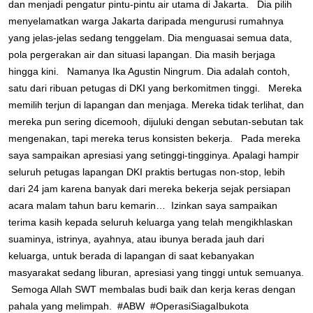
dan menjadi pengatur pintu-pintu air utama di Jakarta. ⁣ ⁣ Dia pilih
menyelamatkan warga Jakarta daripada mengurusi rumahnya
yang jelas-jelas sedang tenggelam. Dia menguasai semua data,
pola pergerakan air dan situasi lapangan. Dia masih berjaga
hingga kini. ⁣ ⁣ Namanya Ika Agustin Ningrum. Dia adalah contoh,
satu dari ribuan petugas di DKI yang berkomitmen tinggi. ⁣ ⁣ Mereka
memilih terjun di lapangan dan menjaga. Mereka tidak terlihat, dan
mereka pun sering dicemooh, dijuluki dengan sebutan-sebutan tak
mengenakan, tapi mereka terus konsisten bekerja. ⁣ ⁣ Pada mereka
saya sampaikan apresiasi yang setinggi-tingginya. Apalagi hampir
seluruh petugas lapangan DKI praktis bertugas non-stop, lebih
dari 24 jam karena banyak dari mereka bekerja sejak persiapan
acara malam tahun baru kemarin…⁣ ⁣ Izinkan saya sampaikan
terima kasih kepada seluruh keluarga yang telah mengikhlaskan
suaminya, istrinya, ayahnya, atau ibunya berada jauh dari
keluarga, untuk berada di lapangan di saat kebanyakan
masyarakat sedang liburan, apresiasi yang tinggi untuk semuanya.⁣
⁣ Semoga Allah SWT membalas budi baik dan kerja keras dengan
pahala yang melimpah.⁣ ⁣ #ABW⁣ ⁣ #OperasiSiagaIbukota⁣