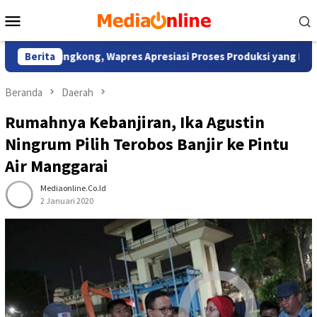
Loncat
Menu
ke
Mobile
konten
g Singkong, Wapres Apresiasi Proses Produksi yang Inovatif da
Berita
Beranda
Daerah
Rumahnya Kebanjiran, Ika Agustin
Ningrum Pilih Terobos Banjir ke Pintu
Air Manggarai
Mediaonline.co.id
2 Januari 2020