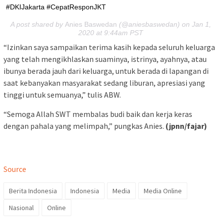
#DKIJakarta⁣ #CepatResponJKT
A post shared by
Anies Baswedan
(@aniesbaswedan) on Jan 1,
2020 at 9:44am PST
“Izinkan saya sampaikan terima kasih kepada seluruh keluarga
yang telah mengikhlaskan suaminya, istrinya, ayahnya, atau
ibunya berada jauh dari keluarga, untuk berada di lapangan di
saat kebanyakan masyarakat sedang liburan, apresiasi yang
tinggi untuk semuanya,” tulis ABW.
“Semoga Allah SWT membalas budi baik dan kerja keras
dengan pahala yang melimpah,” pungkas Anies.
(jpnn/fajar)
Source
Berita Indonesia
Indonesia
Media
Media Online
Nasional
Online