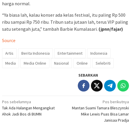
harga normal.
“Ya biasa lah, kalau konser ada kelas festival, itu paling Rp 500
ribu sampai Rp 750 ribu. Tribun satu jutaan lah, terus VIP paling
satu setengah juta,” tambah Barbie Kumalasari.
(jpnn/fajar)
Source
Artis
Berita Indonesia
Entertainment
Indonesia
Media
Media Online
Nasional
Online
Selebriti
SEBARKAN
Navigasi
Pos sebelumnya
Pos berikutnya
Tak Ada Halangan Mengangkat
Mantan Suami Tamara Bleszynski
pos
Ahok Jadi Bos di BUMN
Mike Lewis Puas Bisa Lamar
Janisaa Pradja