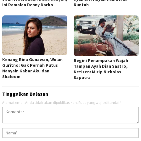
Ini Ramalan Denny Darko
Runtuh
Kenang Rina Gunawan, Wulan
Begini Penampakan Wajah
Guritno: Gak Pernah Putus
Tampan Ayah Dian Sastro,
Nanyain Kabar Aku dan
Netizen: Mirip Nicholas
Shaloom
Saputra
Tinggalkan Balasan
Alamat email Anda tidak akan dipublikasikan.
Ruas yang wajib ditandai
*