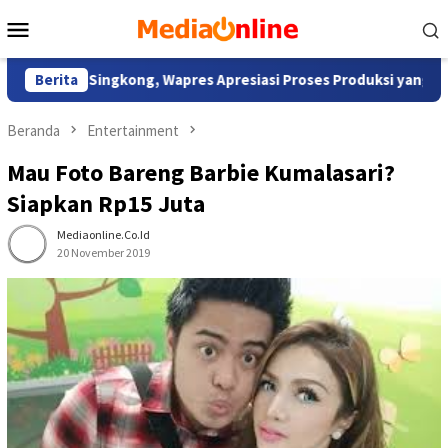
Loncat
Menu
ke
Mobile
konten
ng Singkong, Wapres Apresiasi Proses Produksi yang Inovatif d
Berita
Beranda
Entertainment
Mau Foto Bareng Barbie Kumalasari?
Siapkan Rp15 Juta
Mediaonline.co.id
20 November 2019