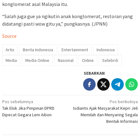
konglomerat asal Malaysia itu.
“Salah juga gue ya ngikutin anak konglomerat, restoran yang
didatangi pasti wow gitu ya,” pungkasnya. (JPNN)
Source
Artis
Berita Indonesia
Entertainment
Indonesia
Media
Media Online
Nasional
Online
Selebriti
SEBARKAN
Navigasi
Pos sebelumnya
Pos berikutnya
Tak Elok Jika Pimpinan DPRD
Isdianto Ajak Masyarakat Kepri Jeli
pos
Dipecat Gegara Lem Aibon
Memilah dan Menyaring Segala
Bentuk Informasi