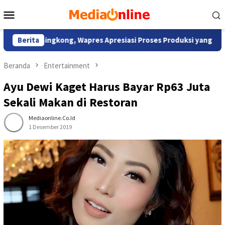
Loncat
Menu
ke
Mobile
konten
ng Singkong, Wapres Apresiasi Proses Produksi yang Inovatif da
Berita
Beranda
Entertainment
Ayu Dewi Kaget Harus Bayar Rp63 Juta
Sekali Makan di Restoran
Mediaonline.co.id
1 Desember 2019