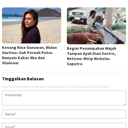
Kenang Rina Gunawan, Wulan
Begini Penampakan Wajah
Guritno: Gak Pernah Putus
Tampan Ayah Dian Sastro,
Nanyain Kabar Aku dan
Netizen: Mirip Nicholas
Shaloom
Saputra
Tinggalkan Balasan
Alamat email Anda tidak akan dipublikasikan.
Ruas yang wajib ditandai
*